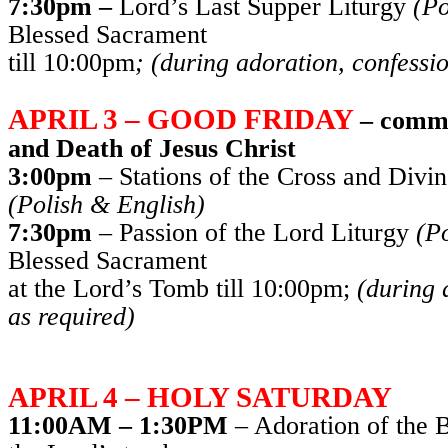
7:30pm –
Lord’s Last Supper Liturgy
(Po
Blessed Sacrament
till 10:00pm
;
(during adoration, confessio
APRIL 3 – GOOD FRIDAY
– comme
and Death of Jesus Christ
3:00pm
– Stations of the Cross and Divi
(Polish & English)
7:30pm
– Passion of the Lord Liturgy
(P
Blessed Sacrament
at the Lord’s Tomb till 10:00pm;
(during 
as required)
APRIL 4 – HOLY SATURDAY
11:00AM – 1:30PM
– Adoration of the 