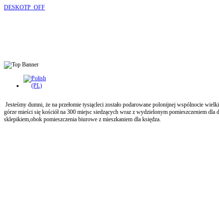
DESKOTP_OFF
Jesteśmy dumni, że na przełomie tysiącleci zostało podarowane polonijnej wspólnocie wielk
górze mieści się kościół na 300 miejsc siedzących wraz z wydzielonym pomieszczeniem dla d
sklepikiem,obok pomieszczenia biurowe z mieszkaniem dla księdza.