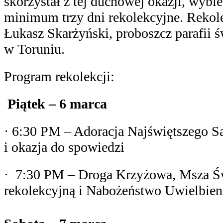
skorzystał z tej duchowej okazji, wybier
minimum trzy dni rekolekcyjne
. Rekol
Łukasz Skarżyński
, proboszcz parafii
ś
w
Toruniu
.
Program rekolekcji:
Piątek – 6 marca
·
6:30 PM – Adoracja Najświętszego S
i okazja do spowiedzi
·
7:30 PM – Droga Krzyżowa, Msza Św
rekolekcyjną i Nabożeństwo Uwielbie