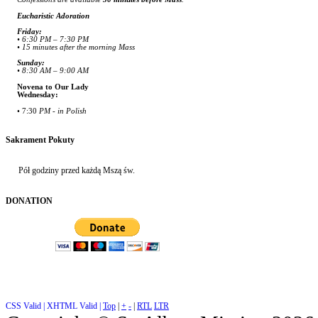
Eucharistic Adoration
Friday:
• 6:30 PM – 7:30 PM
• 15 minutes after the morning Mass
Sunday:
• 8:30 AM – 9:00 AM
Novena to Our Lady
Wednesday:
• 7:30
PM - in Polish
Sakrament
Pokuty
Pół godziny przed ka
ż
dą Mszą św.
DONATION
CSS Valid |
XHTML Valid |
Top
|
+
-
|
RTL
LTR