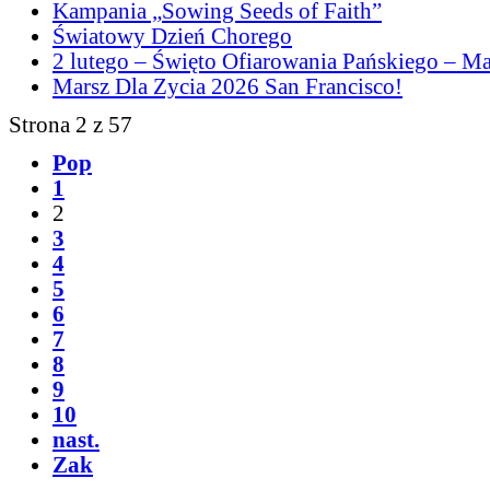
Kampania „Sowing Seeds of Faith”
Światowy Dzień Chorego
2 lutego – Święto Ofiarowania Pańskiego – M
Marsz Dla Zycia 2026 San Francisco!
Strona 2 z 57
Pop
1
2
3
4
5
6
7
8
9
10
nast.
Zak