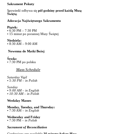
Sakrament Pokuty
Spowiedź odbywa się
pół godziny przed każdą Mszą
Świętą
.
Adoracja Najświętszego Sakramentu
Piątek:
• 6:30 PM – 7:30 PM
• 15 minut po porannej Mszy Świętej
Niedziela:
• 8:30 AM – 9:00 AM
Nowenna do Matki Bożej
Środa:
• 7:30 PM po polsku
Mass Schedule
Saturday Vigil
• 5:30 PM – in Polish
Sunday
• 9:00 AM – in English
• 10:30 AM – in Polish
Weekday Masses
Monday, Tuesday, and Thursday:
• 7:30 AM –
in English
Wednesday and Friday
• 7:30 PM –
in Polish
Sacrament of Reconciliation
Confessions are available
30 minutes before Mass
.