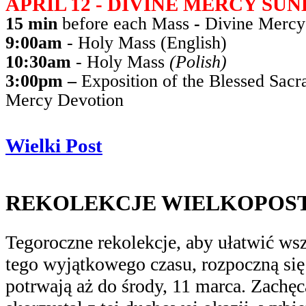
APRIL 12 - DIVINE MERCY SU
15 min
before each Mass
-
Divine Mercy
9:00am
- Holy Mass (English)
10:30am
- Holy Mass
(Polish)
3:00pm –
Exposition of the Blessed Sac
Mercy Devotion
Wielki Post
REKOLEKCJE WIELKOPOS
Tegoroczne rekolekcje, aby ułatwić ws
tego wyjątkowego czasu, rozpoczną si
potrwają aż do
środy, 11 marca
. Zachę