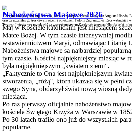
Nabożeństwa Majowe 2026
Boże, nasz Ojcze, dziękuję Ci za to, że dałeś naszej Ojczyźnie Kardynała Augusta Hlonda, B
oraz że uczyniłeś go troskliwym ojcem i opiekunem Polonii Zagranicznej. Racz wzbudzić i
Twojego Imienia racz mi udzielić za wstawiennictwem Kardynała Augusta Hlonda łaski, o kt
Maj w Kościele katolickim jest miesiącem szc
Matce Bożej. W tym czasie intensywniej modli
wstawiennictwem Maryi, odmawiając Litanię L
Nabożeństwa majowe są najbardziej popularną
tym czasie. Kościół najpiękniejszy miesiąc w r
była najpiękniejszym „kwiatem ziemi".
„Faktycznie to Ona jest najpiękniejszym kwiate
stworzenia, „różą", która ukazała się w pełni c
swego Syna, obdarzył świat nową wiosną ded
miesiąca.
Po raz pierwszy oficjalnie nabożeństwo majo
kościele Świętego Krzyża w Warszawie w 1852
Po 30 latach trafiło ono już do wszystkich paraf
popularne.