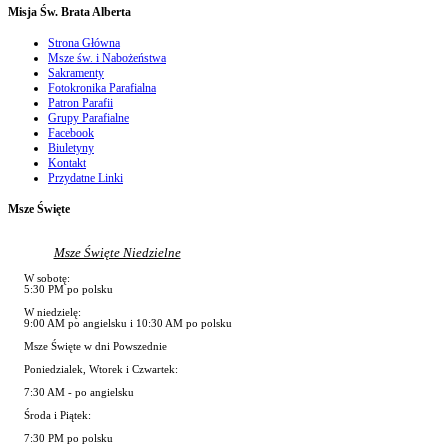
Misja
Św. Brata Alberta
Strona Główna
Msze św. i Nabożeństwa
Sakramenty
Fotokronika Parafialna
Patron Parafii
Grupy Parafialne
Facebook
Biuletyny
Kontakt
Przydatne Linki
Msze
Święte
Msze Święte Niedzielne
W sobotę:
5:30 PM po polsku
W niedzielę:
9:00 AM po angielsku i 10:30 AM po polsku
Msze Święte w dni Powszednie
Poniedzialek, Wtorek i Czwartek:
7:30 AM - po angielsku
Środa i Piątek:
7:30 PM po polsku